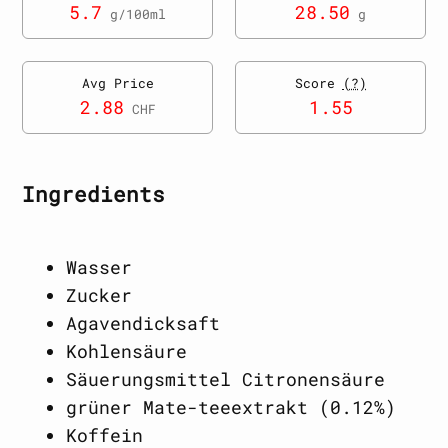
5.7
28.50
g/100ml
g
Avg Price
Score
(?)
2.88
1.55
CHF
Ingredients
Wasser
Zucker
Agavendicksaft
Kohlensäure
Säuerungsmittel Citronensäure
grüner Mate-teeextrakt (0.12%)
Koffein