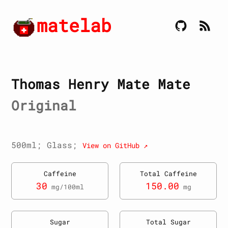
matelab
Thomas Henry Mate Mate
Original
500ml; Glass;
View on GitHub ↗
Caffeine
Total Caffeine
30
150.00
mg/100ml
mg
Sugar
Total Sugar