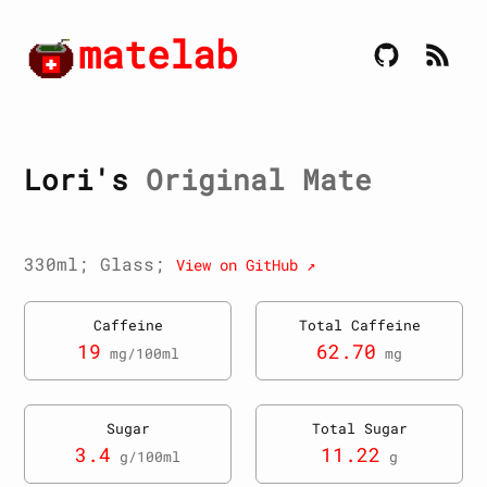
matelab
Lori's
Original Mate
330ml; Glass;
View on GitHub ↗
Caffeine
Total Caffeine
19
62.70
mg/100ml
mg
Sugar
Total Sugar
3.4
11.22
g/100ml
g