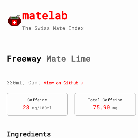
matelab
The Swiss Mate Index
Freeway
Mate Lime
330ml; Can;
View on GitHub ↗
Caffeine
Total Caffeine
23
75.90
mg/100ml
mg
Ingredients