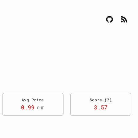
Avg Price
Score
(?)
0.99
3.57
CHF