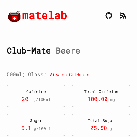
matelab
Club-Mate
Beere
500ml; Glass;
View on GitHub ↗
Caffeine
Total Caffeine
20
100.00
mg/100ml
mg
Sugar
Total Sugar
5.1
25.50
g/100ml
g