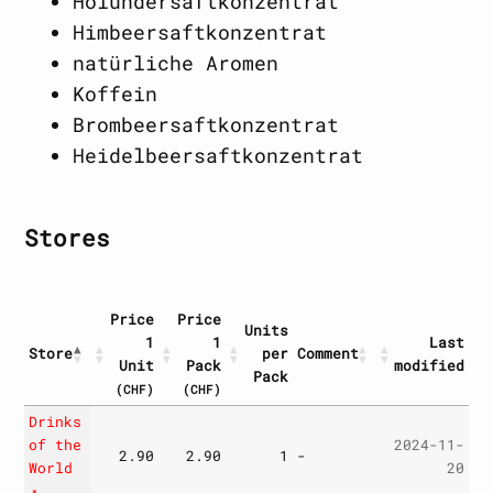
Holundersaftkonzentrat
Himbeersaftkonzentrat
natürliche Aromen
Koffein
Brombeersaftkonzentrat
Heidelbeersaftkonzentrat
Stores
Price
Price
Units
1
1
Last
Store
per
Comment
Unit
Pack
modified
Pack
(CHF)
(CHF)
Store
Price
Price
Units
Comment
Last
Drinks
1
1
per
modified
of the
2024-11-
2.90
2.90
1
-
Unit
Pack
Pack
World
20
(CHF)
(CHF)
↗